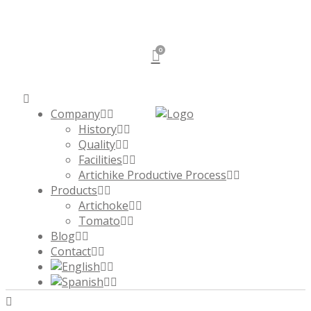
0
Company
History
Quality
Facilities
Artichike Productive Process
Products
Artichoke
Tomato
Blog
Contact