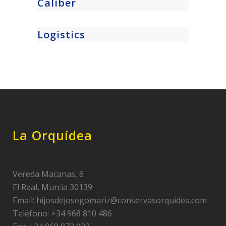
Caliber
Logistics
La Orquídea
Vereda Macanas, 6
El Raal, Murcia 30139
Email:
hijosdejosegomariz@conservasorquidea.com
Teléfono: +34 968 810 486