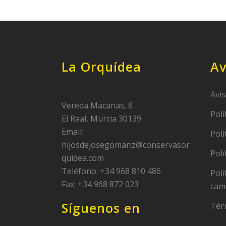
La Orquídea
Av
Avis
Vereda Macanas, 6
Polí
El Raal, Murcia 30139
Email:
Polí
hijosdejosegomariz@conservasor
Polí
quidea.com
Teléfono: +34 968 810 486
Polí
Fax: +34 968 872 023
cam
Síguenos en
Tér