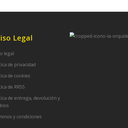
iso Legal
o legal
tica de privacidad
tica de cookies
tica de RRSS
tica de entrega, devolución y
bios
minos y condiciones