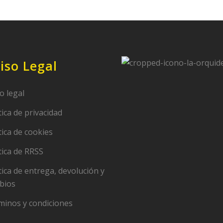
iso Legal
o legal
tica de privacidad
tica de cookies
tica de RRSS
tica de entrega, devolución y
bios
minos y condiciones