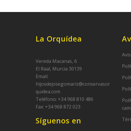
La Orquídea
Av
Avis
Vereda Macanas, 6
Polí
El Raal, Murcia 30139
Email:
Polí
hijosdejosegomariz@conservasor
Polí
quidea.com
Teléfono: +34 968 810 486
Polí
Fax: +34 968 872 023
cam
Síguenos en
Tér