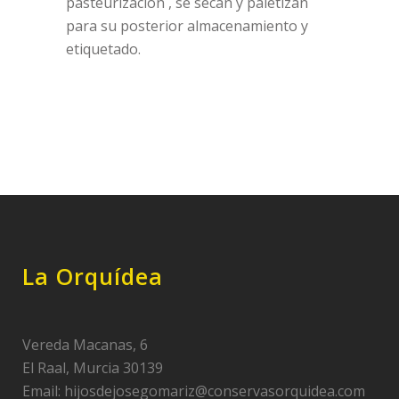
pasteurización , se secan y paletizan
para su posterior almacenamiento y
etiquetado.
La Orquídea
Vereda Macanas, 6
El Raal, Murcia 30139
Email:
hijosdejosegomariz@conservasorquidea.com