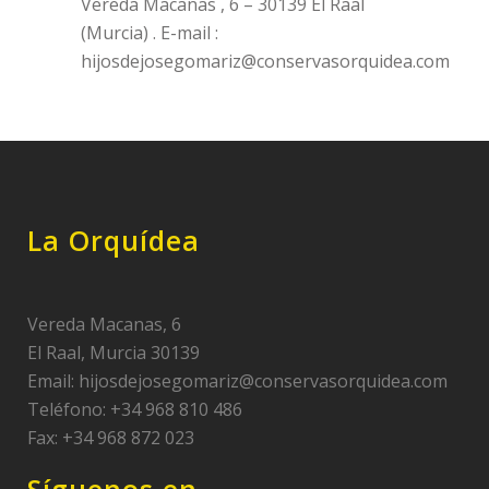
Vereda Macanas , 6 – 30139 El Raal
(Murcia) . E-mail :
hijosdejosegomariz@conservasorquidea.com
La Orquídea
Vereda Macanas, 6
El Raal, Murcia 30139
Email:
hijosdejosegomariz@conservasorquidea.com
Teléfono: +34 968 810 486
Fax: +34 968 872 023