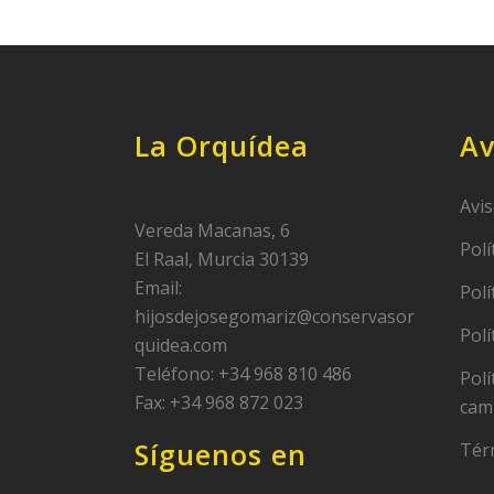
La Orquídea
Av
Avis
Vereda Macanas, 6
Polí
El Raal, Murcia 30139
Email:
Polí
hijosdejosegomariz@conservasor
Polí
quidea.com
Teléfono: +34 968 810 486
Polí
Fax: +34 968 872 023
cam
Síguenos en
Tér