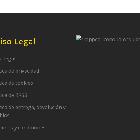
iso Legal
o legal
tica de privacidad
tica de cookies
tica de RRSS
tica de entrega, devolución y
bios
minos y condiciones