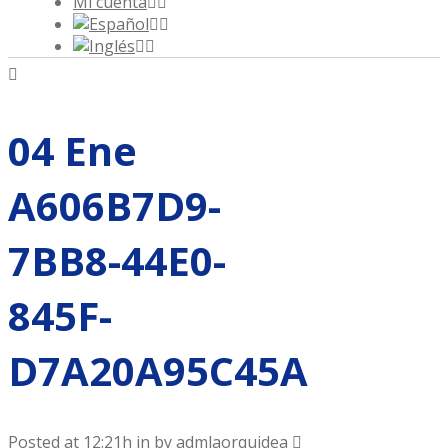
Mi cuenta
04 Ene
A606B7D9-
7BB8-44E0-
845F-
D7A20A95C45A
Posted at 12:21h
in
by
admlaorquidea