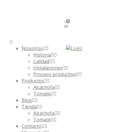
0
Nosotros
Historia
Calidad
Instalaciones
Proceso productivo
Productos
Alcachofa
Tomate
Blog
Tienda
Alcachofa
Tomate
Contacto