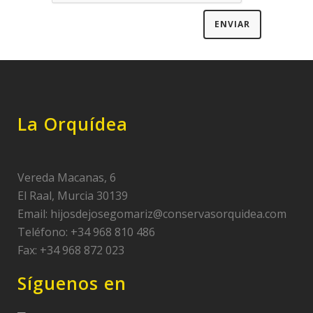
La Orquídea
Vereda Macanas, 6
El Raal, Murcia 30139
Email:
hijosdejosegomariz@conservasorquidea.com
Teléfono: +34 968 810 486
Fax: +34 968 872 023
Síguenos en