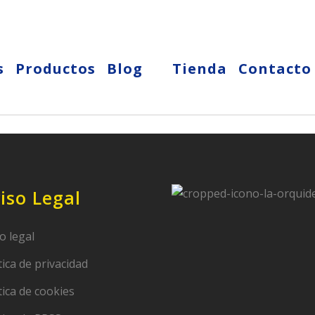
s
Productos
Blog
Tienda
Contacto
iso Legal
o legal
tica de privacidad
tica de cookies