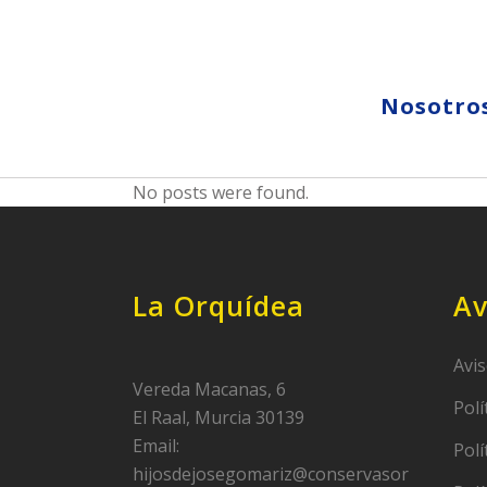
Nosotro
No posts were found.
La Orquídea
Av
Avis
Vereda Macanas, 6
Polí
El Raal, Murcia 30139
Email:
Polí
hijosdejosegomariz@conservasor