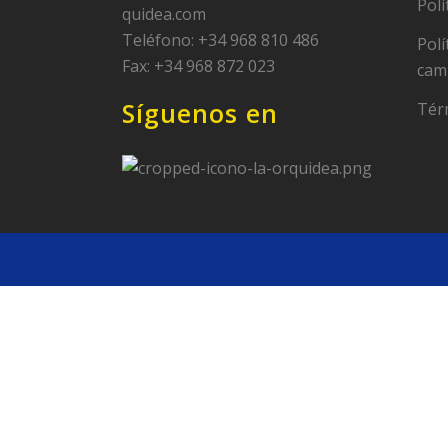
Polí
quidea.com
Teléfono: +34 968 810 486
Polí
Fax: +34 968 872 023
cam
Síguenos en
Tér