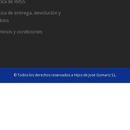
tica de RRSS
tica de entrega, devolución y
bios
minos y condiciones
© Todos los derechos reservados a Hijos de José Gomariz S.L.