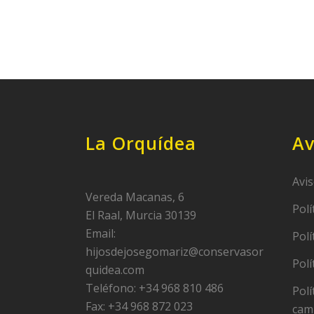
La Orquídea
Av
Avis
Vereda Macanas, 6
Polí
El Raal, Murcia 30139
Email:
Polí
hijosdejosegomariz@conservasor
Polí
quidea.com
Teléfono: +34 968 810 486
Polí
Fax: +34 968 872 023
cam