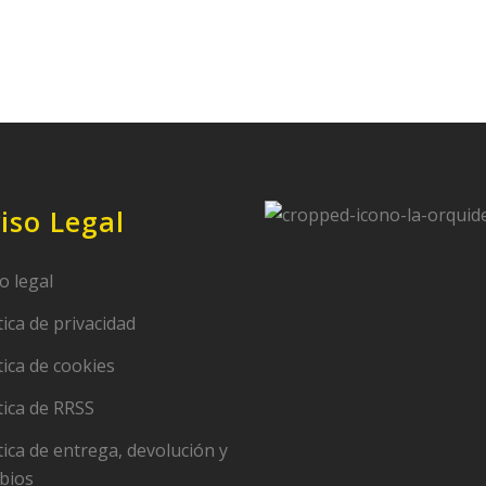
iso Legal
o legal
tica de privacidad
tica de cookies
tica de RRSS
tica de entrega, devolución y
bios