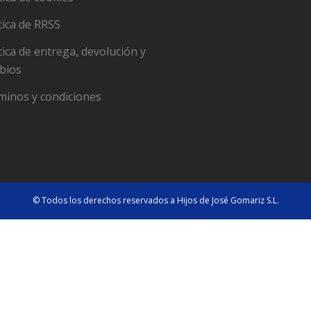
tica de RRSS
tica de entrega, devolución y
bios
minos y condiciones
© Todos los derechos reservados a Hijos de José Gomariz S.L.