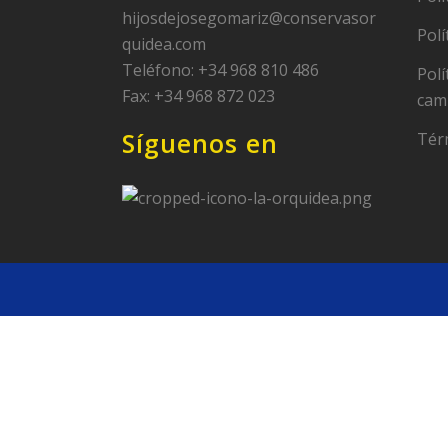
hijosdejosegomariz@conservasor
Polí
quidea.com
Teléfono: +34 968 810 486
Polí
Fax: +34 968 872 023
cam
Síguenos en
Tér