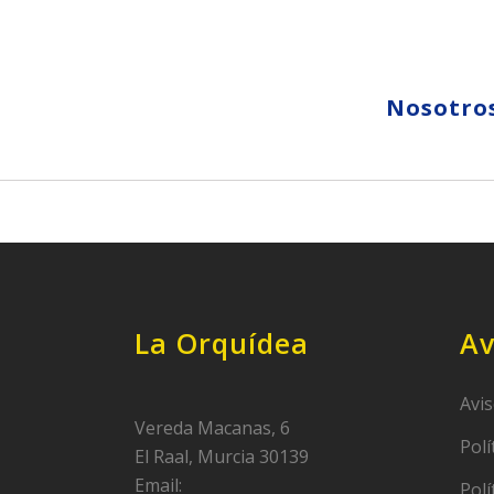
Nosotro
La Orquídea
Av
Avis
Vereda Macanas, 6
Polí
El Raal, Murcia 30139
Email:
Polí