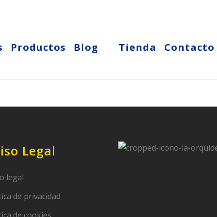
s
Productos
Blog
Tienda
Contacto
iso Legal
o legal
tica de privacidad
tica de cookies