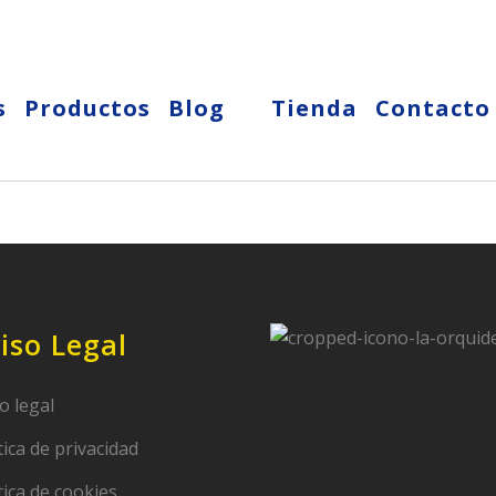
s
Productos
Blog
Tienda
Contacto
iso Legal
o legal
tica de privacidad
tica de cookies