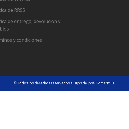
tica de RRSS
tica de entrega, devolución y
bios
minos y condiciones
© Todos los derechos reservados a Hijos de José Gomariz S.L.