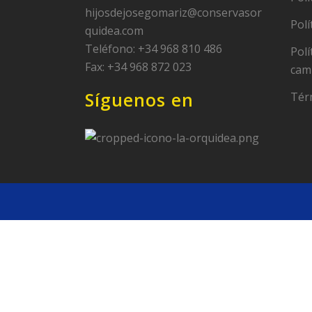
hijosdejosegomariz@conservasor
Polí
quidea.com
Teléfono: +34 968 810 486
Polí
Fax: +34 968 872 023
cam
Síguenos en
Tér