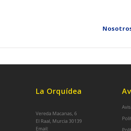
Nosotro
La Orquídea
Av
Avis
Vereda Macanas, 6
Polí
El Raal, Murcia 30139
Email:
Polí