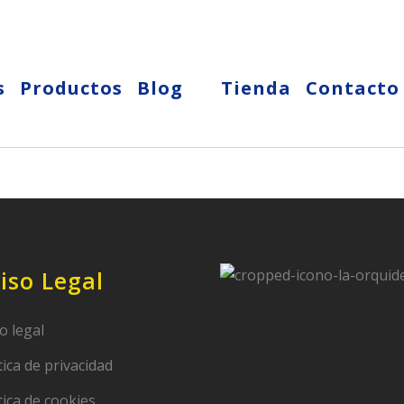
s
Productos
Blog
Tienda
Contacto
iso Legal
o legal
tica de privacidad
tica de cookies