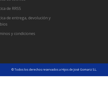
tica de RRSS
tica de entrega, devolución y
bios
minos y condiciones
© Todos los derechos reservados a Hijos de José Gomariz S.L.