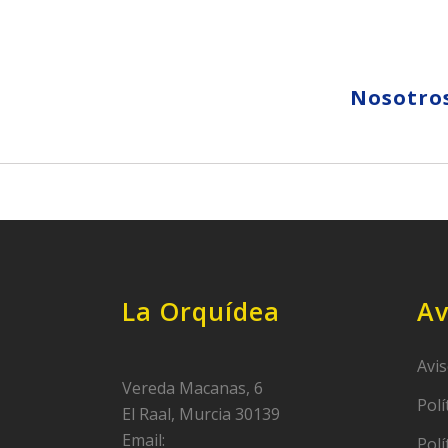
Nosotro
La Orquídea
Av
Avis
Vereda Macanas, 6
Polí
El Raal, Murcia 30139
Email:
Polí