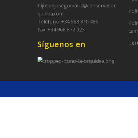
hijosdejosegomariz@conservasor
Polí
quidea.com
Teléfono: +34 968 810 486
Polí
Fax: +34 968 872 023
cam
Síguenos en
Tér