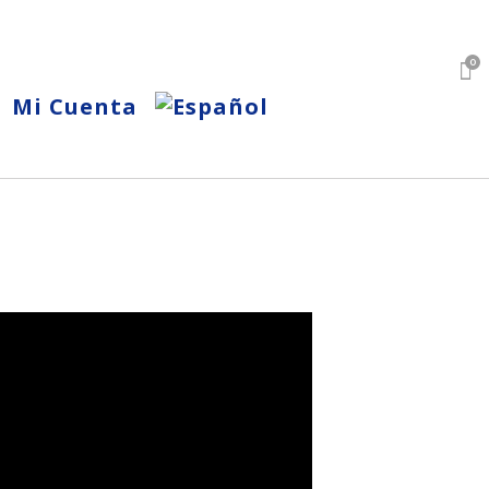
0
Mi Cuenta