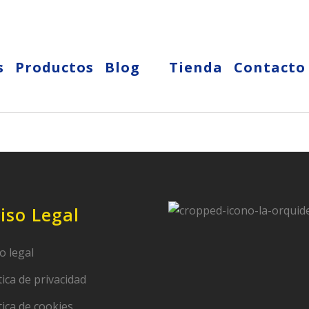
s
Productos
Blog
Tienda
Contacto
iso Legal
o legal
tica de privacidad
tica de cookies