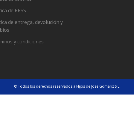
tica de RRSS
tica de entrega, devolución y
bios
minos y condiciones
© Todos los derechos reservados a Hijos de José Gomariz S.L.