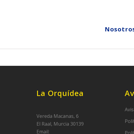
Nosotro
La Orquídea
Av
Avis
Vereda Macanas, 6
Polí
El Raal, Murcia 30139
Email:
Polí