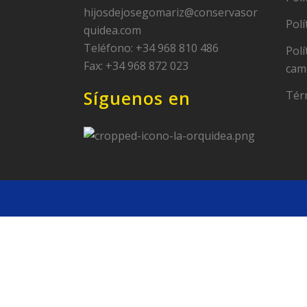
hijosdejosegomariz@conservasor
Polí
quidea.com
Teléfono: +34 968 810 486
Polí
Fax: +34 968 872 023
cam
Síguenos en
Tér