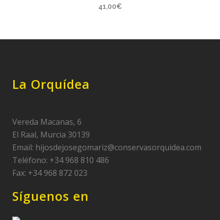
41,00
€
La Orquídea
Vereda Macanas, 6
El Raal, Murcia 30139
Email:
hijosdejosegomariz@conservasorquidea.com
Teléfono: +34 968 810 486
Fax: +34 968 872 023
Síguenos en