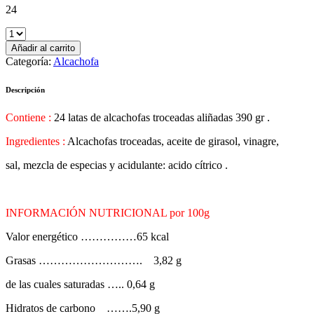
24
Añadir al carrito
Categoría:
Alcachofa
Descripción
Contiene :
24 latas de alcachofas troceadas aliñadas 390 gr .
Ingredientes :
Alcachofas troceadas, aceite de girasol, vinagre,
sal, mezcla de especias y acidulante: acido cítrico .
INFORMACIÓN NUTRICIONAL por 100g
Valor energético ……………65 kcal
Grasas ………………………. 3,82 g
de las cuales saturadas ….. 0,64 g
Hidratos de carbono …….5,90 g