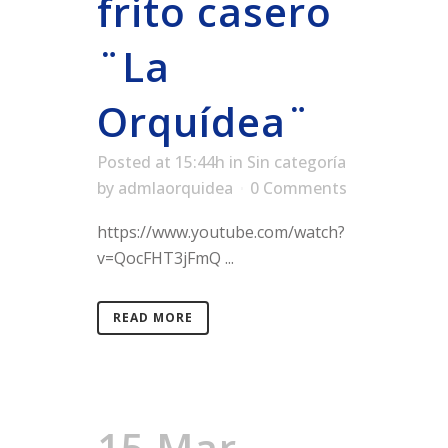
frito casero
¨La
Orquídea¨
Posted at 15:44h
in
Sin categoría
by
admlaorquidea
0 Comments
https://www.youtube.com/watch?
v=QocFHT3jFmQ ...
READ MORE
15 Mar