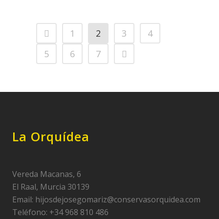
1
2
3
4
5
6
7
La Orquídea
Vereda Macanas, 6
El Raal, Murcia 30139
Email:
hijosdejosegomariz@conservasorquidea.com
Teléfono: +34 968 810 486