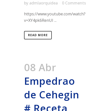
by
admlaorquidea
0 Comments
https://www.youtube.com/watch?
v=XY4pk6RenUI ...
READ MORE
08 Abr
Empedrao
de Cehegin
# Receta